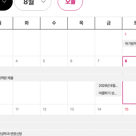
오늘
월
화
수
목
금
1
하기방
4
5
6
7
8
복학원 제출
2026년 8월 학위수여 (학위수여식: 2027. 2. 12)
여름학기 성적제출 마감
11
12
13
14
15
전공학과 변경신청