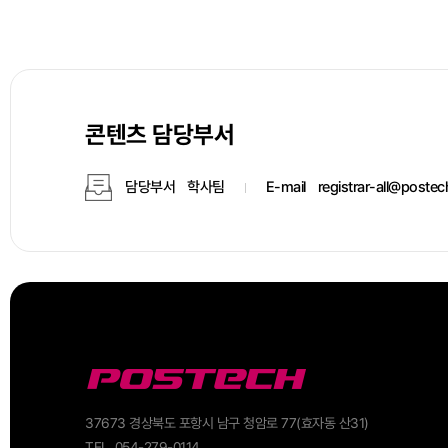
콘텐츠 담당부서
담당부서
학사팀
E-mail
registrar-all@postec
37673 경상북도 포항시 남구 청암로 77(효자동 산31)
TEL. 054-279-0114