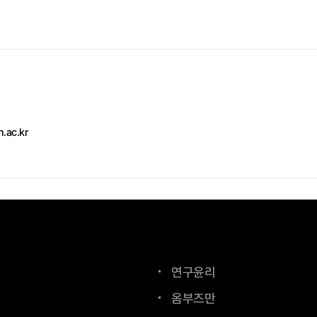
h.ac.kr
연구윤리
옴부즈만