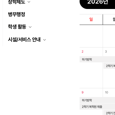
장학제도
병무행정
일
학생 활동
시설/서비스 안내
2
3
하기방학
2학기 
9
10
하기방학
2학기 복학원 제출
2학기 