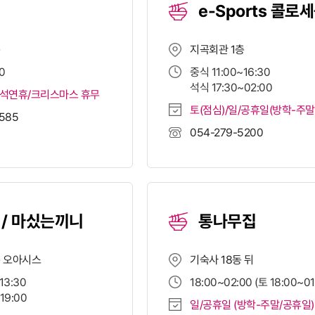
e-Sports 콜로
층
지곡회관 1층
0
중식 11:00~16:30
석식 17:30~02:00
추석연휴/크리스마스 휴무
토(점심)/일/공휴일(방학-주말
2585
054-279-5200
 / 마싰는끼니
통나무집
층 오아시스
기숙사 18동 뒤
13:30
18:00~02:00 (토 18:00~01
19:00
일/공휴일 (방학-주말/공휴일)