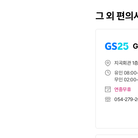
그 외 편의
G
지곡회관 1
유인 08:00
무인 02:00
연중무휴
054-279-