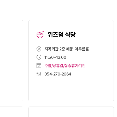
위즈덤 식당
지곡회관 2층 해동-아우름홀
11:50~13:00
주말/공휴일/집중휴가기간
054-279-2664