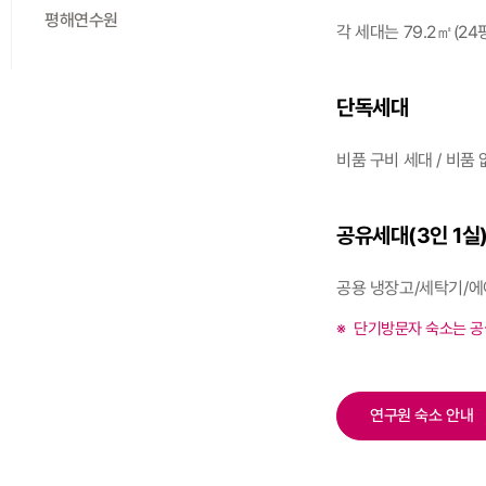
평해연수원
각 세대는 79.2㎡(24
단독세대
비품 구비 세대 / 비품
공유세대(3인 1실
공용 냉장고/세탁기/에
단기방문자 숙소는 공
연구원 숙소 안내