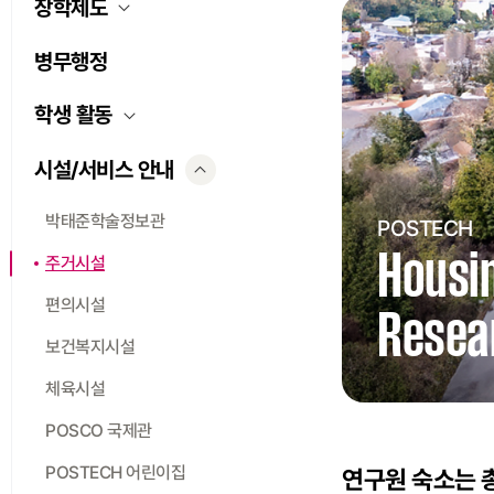
장학제도
병무행정
학생 활동
시설/서비스 안내
박태준학술정보관
POSTECH
Housin
주거시설
편의시설
Resear
보건복지시설
체육시설
POSCO 국제관
POSTECH 어린이집
연구원 숙소는 총