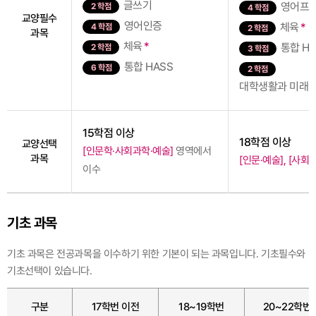
글쓰기
영어프
2 학점
4 학점
교양필수
영어인증
체육
*
4 학점
2 학점
과목
체육
*
통합 HA
2 학점
3 학점
통합 HASS
6 학점
2 학점
대학생활과 미래설계
15학점 이상
18학점 이상
교양선택
[인문학·사회과학·예술]
영역에서
과목
[인문·예술], [사회
이수
기초 과목
기초 과목은 전공과목을 이수하기 위한 기본이 되는 과목입니다. 기초필수와
기초선택이 있습니다.
구분
17학번 이전
18~19학번
20~22학번