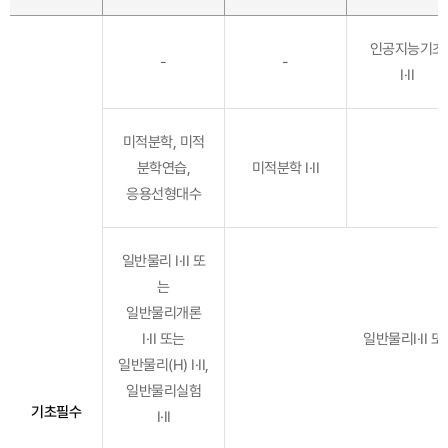
인공지능기초
-
-
I·II
미적분학, 미적
분학연습,
미적분학 I·II
응용선형대수
일반물리 I·II 또
는
일반물리개론
I·II 또는
일반물리I·II 또
일반물리(H) I·II,
일반물리실험
기초필수
I·II