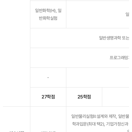
일반화학(H), 일
일반
반화학실험
일반생명과학 또는 
프로그래밍과
-
27학점
25학점
일반물리실험II:설계와 제작, 일반물리연
학과입문(최대 택2), 기업가정신과 
연