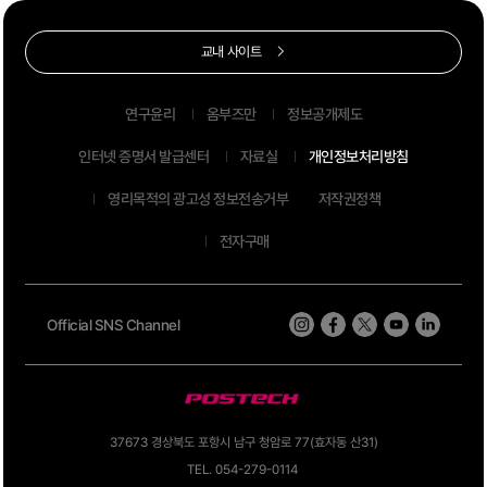
교내 사이트
연구윤리
옴부즈만
정보공개제도
인터넷 증명서 발급센터
자료실
개인정보처리방침
영리목적의 광고성 정보전송거부
저작권정책
전자구매
Official SNS Channel
37673 경상북도 포항시 남구 청암로 77(효자동 산31)
TEL. 054-279-0114