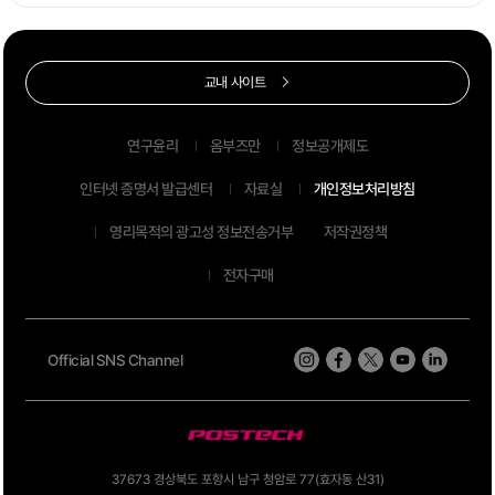
교내 사이트
연구윤리
옴부즈만
정보공개제도
인터넷 증명서 발급센터
자료실
개인정보처리방침
영리목적의 광고성 정보전송거부
저작권정책
전자구매
Official SNS Channel
37673 경상북도 포항시 남구 청암로 77(효자동 산31)