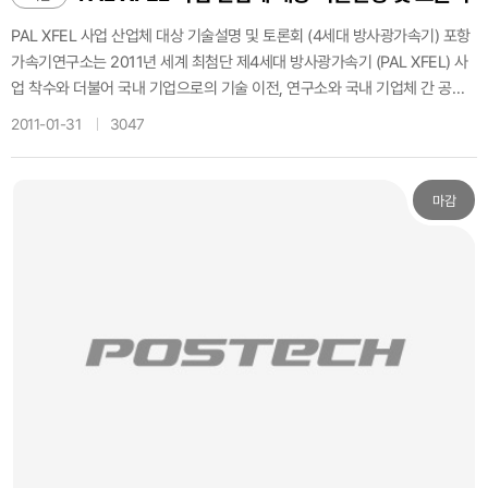
ching order: -Department flag bearers→New Students(Undergraduat
PAL XFEL 사업 산업체 대상 기술설명 및 토론회 (4세대 방사광가속기) 포항
es→Graduates) → Mace → Faculties → Guests → Lecturer, President
가속기연구소는 2011년 세계 최첨단 제4세대 방사광가속기 (PAL XFEL) 사
Department flag bearers: Student Director of departments Opening 1
업 착수와 더불어 국내 기업으로의 기술 이전, 연구소와 국내 기업체 간 공동
1:00 - Opening Declaration, Guests introduction Pledge of Allegiance
연구를 통하여 국내 산업체의 가속기 원천 기술 개발 및 제작 수준을 선진화함
11:00 12:00 - Pledge of Allegiance - National Anthem(1st verse) Con
2011-01-31
3047
으로써 국내 산업 활성화에 기여하고자 산업체 대상 설명 및 토론회를 다음과
ductor: Leeseunghyun Academic affairs - Vice president of Academi
같이 개최코자 하오니 부디 참석하시여 자리를 빛내 주시기 바랍니다. 1. 행사
c affairs (English) Freshman Oath - Student Representative (Korean)
개요 가. 제 목 : 4세대 방사광가속기 (PAL XFEL) 사업 산업체 대상 기술설명
Address - President (English) Congratulatory lecture - Dr Wook Hyun
마감
및 토론회 나. 일 시 : 2011. 2. 17 (목) 09:30 AM 다. 장 소 : 포항가속기연구
Kwon Alma mater - 2 verses Closing - Opening Declaration - Photos
소 행정동1층 세미나실 라. 산업체 참여 범위 : 국내 가속장치 관련 유관업체
The front yard of Auditorium Reception 12:00 13:30 -Posco Internati
2. 행사내용 가. 전체 PAL XFEL 4세대 방사광가속기 구축사업 개요설명 나.
onal Center 5th floor Guests I would like to invite all of the Postech fa
부문별 담당자 설명 - 기술이전 가능항목, 공동연구 가능항목 및 상세기술 내
culty, students, staffs for the ceremony to congratulate new student
용설명, 관련자료 배포 다. 기술이전 의향서, 공동연구 제안서 작성 및 제출방
s. Additionally, I ask a favor to be on time to whomever responsible f
법 설명 (관련 자료 배포) 라. 포항가속기연구소 연구진과 기업체 참여자 간 토
or ceremony preparation. Febuary, 18, 2011 Vice president of Admiss
론회 마. 만 찬 (참가 등록자에 한함) * 상세 발표 프로그램은 추후 재 공지(20
ion
11. 2. 10 경) 3. 향후계획 (상세 내용은 추후 공지 예정) 가. 기업체 가속기 관
련 기술 발표회 (예정) - 일자: 2월 24일 (잠정) - 2월 17일 행사 토론회에서
필요성 제기 시 추진 결정 확정 예정 나. 부문별 장치에 대한 국내 기업의 기술
이전 의향서 및 공동연구제안서 접수 - 마감일 : 2011년 3월 3일 (목) 오전 다.