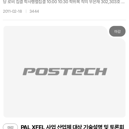
당 로비 집결 학사행렬집결 10:00 10:30 학위복 착의 무은재 302,303호 교
수행렬집결 10:30 10:45 교수대기실 예복 착의 및 대기 Hilbert Space(수리
2011-02-18
3444
과학관) 학사행렬 10:50 11:00 학과 기수단→입학생(학사→석사→박사) →
Mace → 교수단 → 초청내빈 → 축사자, 총장 학과기수단:학회장 개 식 11:0
0 - 개식선언 및 내빈소개 국민의례 11:00 12:00 - 국기에 대한 경례 - 애국
마감
가 제창 (1절) 지휘: Chorus 이승현 학사보고 - 교무처장 (영어) 신입생선서 -
신입생대표 (국어) 식 사 - 총장님 (영어 식사) 축사 및 특강 - 권욱현 교수 교
가제창 - 2절 폐 식 - 폐식선언 - 기념사진촬영 대강당 앞 축하연 12:00 13:3
0 -국제관 5층 초청 내빈 *입학 축하를 위해 포스텍 교수, 학생, 직원의 많은
참여 부탁드리며 원활한 행사를 위해 역할 담당자들은 시간을 준수하여 주시
길 바랍니다. 2011. 02. 18 (금) 입학처장 ------------------------------
------------------------------------------- The 2011 Matriculation
Ceremony 11:00am Wednesday, March 2, 2011 Postech Auditorium
Category Time Description etc Rehearsal 9:30 Hosts, Persons in Char
ge Auditorium Lobby Students Procession Gathering 10:00 10:30 We
aring a gown for the ceremony Hogil Kim Memorial Hall 302,303 Pro
fessors Procession Gathering 10:30 10:45 Wearing a gown and a ho
od for the ceremony in the waiting room for professors. Hilbert Spac
e (Mathematical Science Bldg.) Students Procession 10:50 11:00 Mar
PAL XFEL 사업 산업체 대상 기술설명 및 토론회
마감