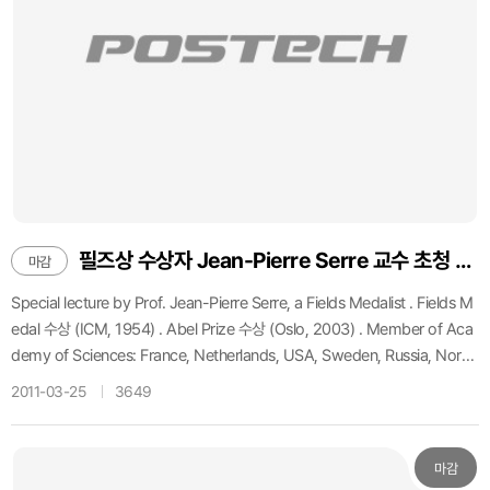
필즈상 수상자 Jean-Pierre Serre 교수 초청 제 11회 아운(亞雲)강좌 안내
마감
Special lecture by Prof. Jean-Pierre Serre, a Fields Medalist . Fields M
edal 수상 (ICM, 1954) . Abel Prize 수상 (Oslo, 2003) . Member of Aca
demy of Sciences: France, Netherlands, USA, Sweden, Russia, Norw
ay . Honorary Fellow of the Royal society . 1956∽ Professor at the C
2011-03-25
3649
ollege de France Professor Jean-Pierre Serre has made fundamental
contributions to modern mathematics. He received a Fields medal in
1954 at the age of 27, and received the first Abel Prize in 2003. He sti
마감
ll remains to be the youngest Fields Medalist in history. ▪ Place: Mathe