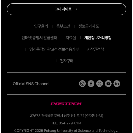
연 12:50 - 14:30 (100) 포스코국제관 *원활한 행사의 진행을 위하여 졸업생
교내 사이트
여러분께서는 행사행렬집결 시간을 준수하여 주시기 바랍니다. * 신경주역(K
TX) 셔틀버스 운행 구 분 열차번호 출발 도착 비 고 서울→신경주 105 06:30
연구윤리
옴부즈만
정보공개제도
08:37 - 08:45 신경주역 앞 출발(철마관광 대형버스 2대) 신경주→서울 15
0 16:58 19:07 - 15:50 국기게양대 앞 출발(철마관광 대형버스 2대) ※ 선착
인터넷 증명서 발급센터
자료실
개인정보처리방침
순으로 이용이 가능함 2011. 1. 25(화) 교 무 처 장 POSTECH Commence
ment Ceremony for 2010 Academic Year [Friday, Feb. 11, 2011 (11a
영리목적의 광고성 정보전송거부
저작권정책
m) @ POSTECH Gymnasium] * Programs Category Time Place Com
전자구매
memorative Tree Planting Feb. 10(Thu.), 2011 15:00 - 15:30 (30) Wes
tside of Students Union Bldg Commencement Ceremony (93 min.) H
osts:Hyuncheal Jang & Dagam Lee Student Procession 10:40 - 10:55
Official SNS Channel
(15) Marching order: Bachelor's→ Master's→ PhD Academic Processi
on 10:55 - 11:00 (5) Marching order: Mace→ Faculty→ Guests→ Cha
irman, Founding Chairman, President Opening 11:00 - 11:02 (2) - Ope
ning proclamation - Introduction of guests Pledge of Allegiance 11:02
- 11:05 (3) - Pledge of Allegiance - National Anthem (1st verse) Repo
37673 경상북도 포항시 남구 청암로 77(효자동 산31)
rt on Academic Affairs 11:05 - 11:07 (2) Commencement Address 11:
TEL. 054-279-0114
07 - 11:14 (7) Complimentary Address 11:14 - 11:21 (7) Congratulator
COPYRIGHT 2025 Pohang University of Science and Technology.