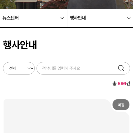
뉴스센터
행사안내
행사안내
총
596
건
마감