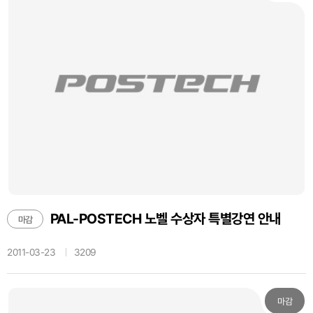
matical Science building room 402 ▪ Schedule Date Time Title Mar 3
0 (Wed) 5pm Number of points mod p Apr 5 (Tue) Number of points
mod p and linear representations I Apr 6 (Wed) Number of points mo
d p and linear representations II Apr 7 (Thu) Number of points mod p
and linear representations III ▪ Contact : Math Office room 302 (279-
2712, 3812) March 24, 2011 Hyungju Park, Department Head of Mat
hematics
PAL-POSTECH 노벨 수상자 특별강연 안내
마감
2011-03-23
3209
마감