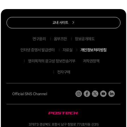
교내 사이트
연구윤리
옴부즈만
정보공개제도
인터넷 증명서 발급센터
자료실
개인정보처리방침
영리목적의 광고성 정보전송거부
저작권정책
전자구매
Official SNS Channel
37673 경상북도 포항시 남구 청암로 77(효자동 산31)