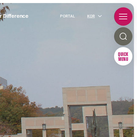
r Difference
PORTAL
KOR
QUICK
MENU
R