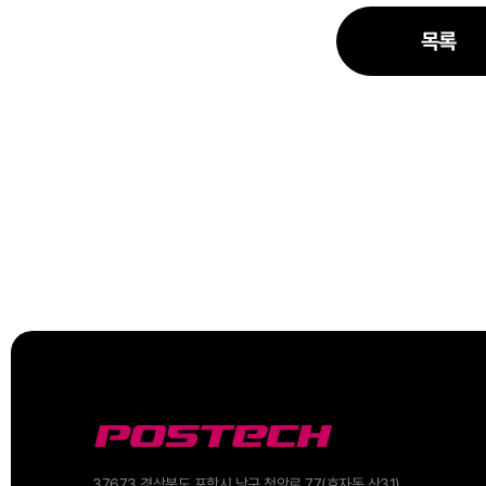
목록
37673 경상북도 포항시 남구 청암로 77(효자동 산31)