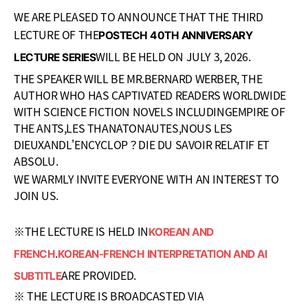
WE ARE PLEASED TO ANNOUNCE THAT THE THIRD
LECTURE OF THE
POSTECH 40TH ANNIVERSARY
WILL BE HELD ON JULY 3, 2026.
LECTURE SERIES
THE SPEAKER WILL BE MR.BERNARD WERBER, THE
AUTHOR WHO HAS CAPTIVATED READERS WORLDWIDE
WITH SCIENCE FICTION NOVELS INCLUDING
EMPIRE OF
THE ANTS
,
LES THANATONAUTES
,
NOUS LES
DIEUX
AND
L'ENCYCLOP？DIE DU SAVOIR RELATIF ET
ABSOLU
.
WE WARMLY INVITE EVERYONE WITH AN INTEREST TO
JOIN US.
※THE LECTURE IS HELD IN
KOREAN AND
.
FRENCH
KOREAN-FRENCH INTERPRETATION AND AI
ARE PROVIDED.
SUBTITLE
※ THE LECTURE IS BROADCASTED VIA