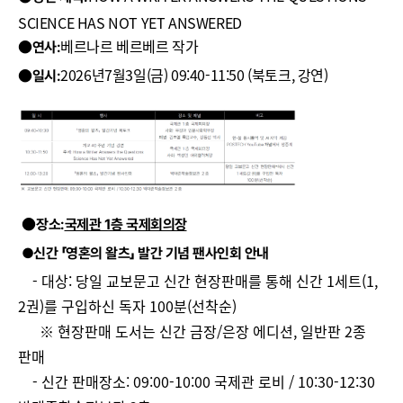
SCIENCE HAS NOT YET ANSWERED
●
베르나르 베르베르 작가
연사
:
●
2026년7월3일(금) 09:40-11:50 (북토크, 강연)
일시
:
●
장소
:
국제관 1층 국제회의장
●
신간 「영혼의 왈츠」 발간 기념 팬사인회 안내
- 대상: 당일 교보문고 신간 현장판매를 통해 신간 1세트(1,
2권)를 구입하신 독자 100분(선착순)
※ 현장판매 도서는 신간 금장/은장 에디션, 일반판 2종
판매
- 신간 판매장소: 09:00-10:00 국제관 로비 / 10:30-12:30