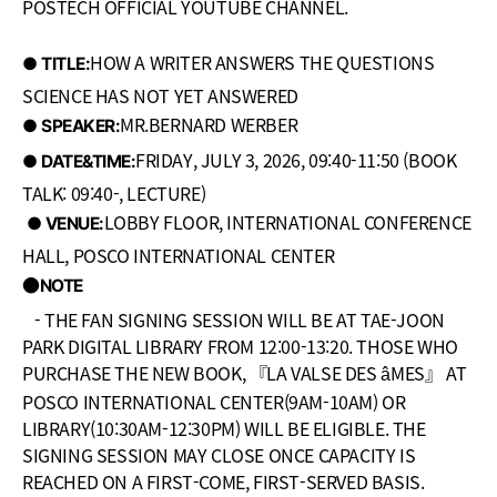
POSTECH OFFICIAL YOUTUBE CHANNEL.
HOW A WRITER ANSWERS THE QUESTIONS
● TITLE
:
SCIENCE HAS NOT YET ANSWERED
MR.BERNARD WERBER
● SPEAKER
:
FRIDAY, JULY 3, 2026, 09:40-11:50 (BOOK
● DATE&TIME
:
TALK: 09:40-, LECTURE)
LOBBY FLOOR, INTERNATIONAL CONFERENCE
● VENUE
:
HALL, POSCO INTERNATIONAL CENTER
●
NOTE
- THE FAN SIGNING SESSION WILL BE AT TAE-JOON
PARK DIGITAL LIBRARY FROM 12:00-13:20. THOSE WHO
PURCHASE THE NEW BOOK, 『LA VALSE DES
MES』 AT
â
POSCO INTERNATIONAL CENTER(9AM-10AM) OR
LIBRARY(10:30AM-12:30PM) WILL BE ELIGIBLE. THE
SIGNING SESSION MAY CLOSE ONCE CAPACITY IS
REACHED ON A FIRST-COME, FIRST-SERVED BASIS.