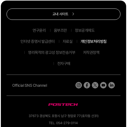
교내 사이트
연구윤리
옴부즈만
정보공개제도
인터넷 증명서 발급센터
자료실
개인정보처리방침
영리목적의 광고성 정보전송거부
저작권정책
전자구매
Official SNS Channel
37673 경상북도 포항시 남구 청암로 77(효자동 산31)
TEL. 054-279-0114