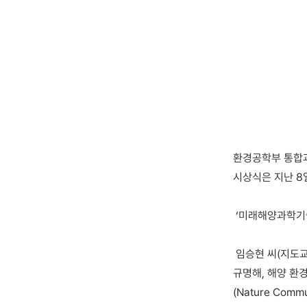
환경공학부 통합
시상식은 지난 8
‘미래해양과학기술
임승현 씨(지도교
규명해, 해양 환
(Nature Commu