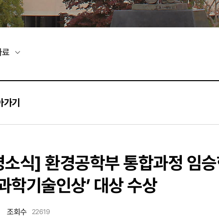
자료
아가기
명소식]
환경공학부 통합과정 임승현
과학기술인상’ 대상 수상
조회수
22619