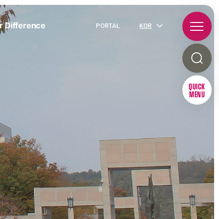
r Difference
PORTAL
KOR
QUICK
MENU
R