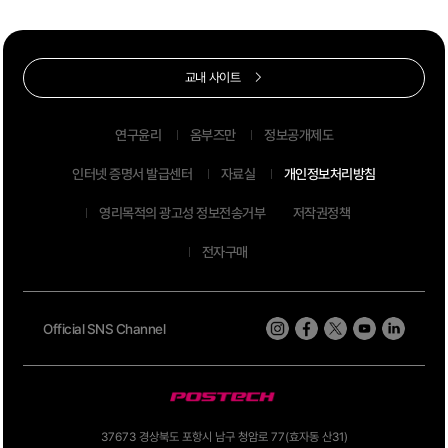
교내 사이트
연구윤리
옴부즈만
정보공개제도
인터넷 증명서 발급센터
자료실
개인정보처리방침
영리목적의 광고성 정보전송거부
저작권정책
전자구매
Official SNS Channel
37673 경상북도 포항시 남구 청암로 77(효자동 산31)