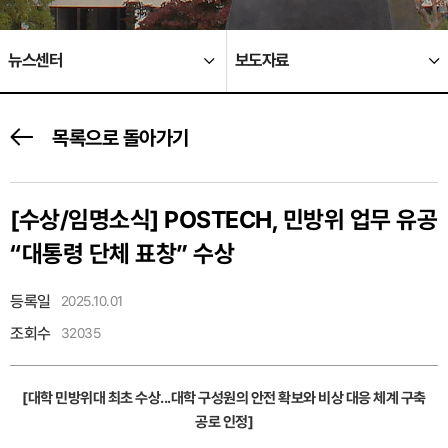
뉴스센터
보도자료
목록으로 돌아가기
[수상/임명소식]
POSTECH, 민방위 업무 유공
“대통령 단체 표창” 수상
등록일
2025.10.01
조회수
32035
[대학 민방위대 최초 수상...대학 구성원의 안전 확보와 비상 대응 체계 구축
공로 인정]