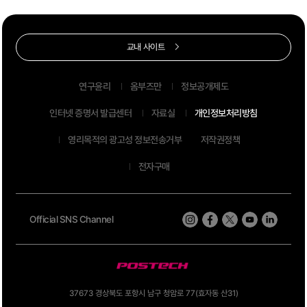
교내 사이트
연구윤리
옴부즈만
정보공개제도
인터넷 증명서 발급센터
자료실
개인정보처리방침
영리목적의 광고성 정보전송거부
저작권정책
전자구매
Official SNS Channel
37673 경상북도 포항시 남구 청암로 77(효자동 산31)