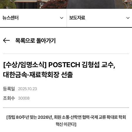
뉴스센터
보도자료
목록으로 돌아가기
[수상/임명소식]
POSTECH 김형섭 교수,
대한금속·재료학회장 선출
등록일
2025.10.23
조회수
30008
[창립 80주년 맞는 2026년, 회원 소통·산학연 협력·국제 교류 확대로 학회
혁신 이끈다]