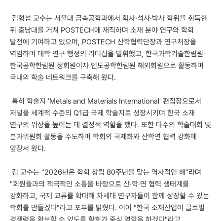
김형섭 교수는 서울대 금속공학과에서 학사·석사·박사 학위를 취득한
뒤 충남대를 거쳐 POSTECH에 재직하며 소재 분야 연구와 학회
발전에 기여하고 있으며, POSTECH 산학협력단장과 연구처장을
역임하며 대학 연구 행정의 리더십을 발휘했고, 한국과학기술한림원·
한국공학한림원 정회원이자 인도공학한림원 해외회원으로 활동하며
국내외 학술 네트워크를 구축해 왔다.
특히 학술지 'Metals and Materials International' 편집장으로서
저널을 세계적 수준의 Q1급 국제 학술지로 성장시키며 한국 소재
연구의 위상을 높이는 데 결정적 역할을 했다. 또한 다수의 학술대회 및
분과위원회 활동을 주도하며 학회의 국제화와 산학연 협력 강화에
앞장서 왔다.
김 교수는 "2026년은 학회 창립 80주년을 맞는 역사적인 해"라며
"회원들과의 적극적인 소통을 바탕으로 산·학·연 협력 생태계를
강화하고, 국제 교류를 확대해 차세대 연구자들이 함께 성장할 수 있는
학회를 만들겠다"라고 포부를 밝혔다. 이어 "한국 소재산업이 글로벌
경쟁력을 확보할 수 있도록 학회가 중심 역할을 하겠다"라고