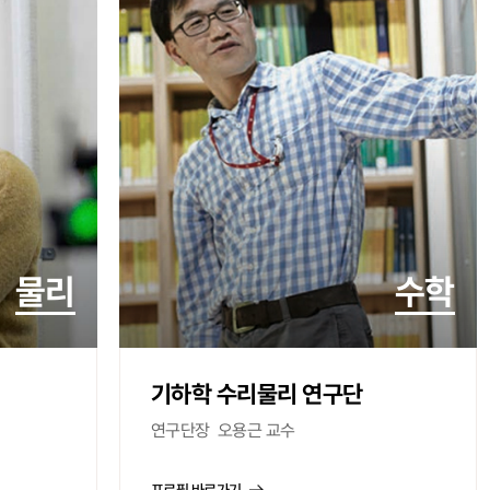
물리
수학
기하학 수리물리 연구단
연구단장
오용근 교수