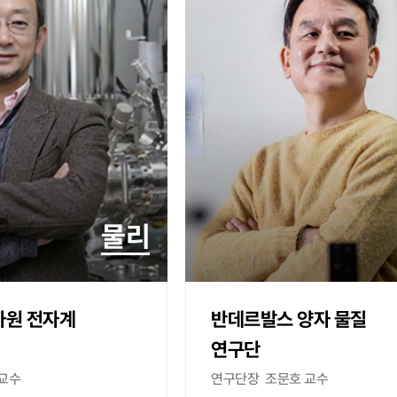
물리
차원 전자계
반데르발스 양자 물질
연구단
교수
연구단장
조문호 교수