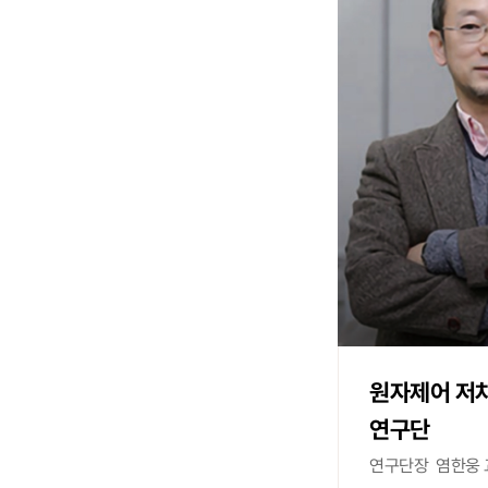
원자제어 저
연구단
연구단장
염한웅 