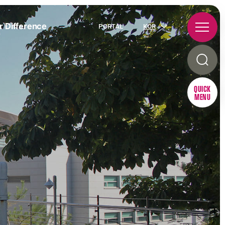
r Difference
PORTAL
KOR
QUICK
MENU