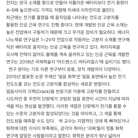
전지는 양극 소재를 황으로 만들어 리튬이온 배터리보다 전기 용량이
4~5배 높으면서도 가격도 저렴해 차세대 이차전지로 불린다.
최근에는 전기를 흘렸을 때 움직임을 나타내는 전도성 고분자를
활용한 인공 근육 연구도 진행 중이다. 현재 개발된 인공 근육 소재는
높은 전압에서 구동하기 때문에 크고 무거운 장비가 필요하다. 에너지
나노재료 연구실은 1~2V의 전압으로 작동하는 고분자 소재를 연구해
작은 배터리로 움직이는 인공 근육을 연구하고 있다. 파리지옥을
모사해 전력이 없어도 물체를 계속 움켜쥐고 있는 인공 근육을 개발한
연구는 2018년 국제학술지 ‘어드밴스드 머티리얼스’에 실리기도 했다.
연구 분야는 기초 이론 연구부터 응용, 장치 개발까지 다양하다.
2015년 발표한 논문 주제인 ‘얼음 화학’은 얼음 표면에서 높은 전기
전도도를 갖는 전도성 고분자를 합성하는 새로운 방법이다.
얼음사이의 크랙(Crack)을 반응기로 이용해 고분자를 만들려고
시도하던 중 우연히 단량체가 코팅된 얼음 표면이 시간이 지남에 따라
색을 띄는 현상을 발견했다. 이러한 색깔은 단량체가 전기를 통할 수
있는 수준의 고분자로 합성되었다는 것을 의미하고, 그 색을 통해
전도성을 예측할 수도 있다. 박 교수는 지엽적인 것에 푹 빠져있거나
화학에 대한 지식이 부족해도, 감각이 뛰어난 ‘괴짜’들이 정통 화학
연구에 알맞은 사람들이라고 말한다. 화학은 분야가 워낙 넓어서