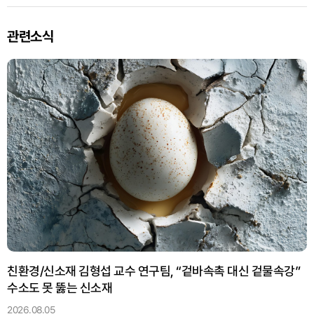
관련소식
친환경/신소재 김형섭 교수 연구팀, “겉바속촉 대신 겉물속강”
수소도 못 뚫는 신소재
2026.08.05