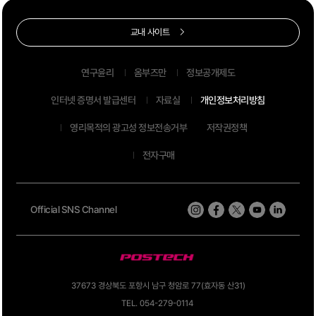
교내 사이트
연구윤리
옴부즈만
정보공개제도
인터넷 증명서 발급센터
자료실
개인정보처리방침
영리목적의 광고성 정보전송거부
저작권정책
전자구매
Official SNS Channel
37673 경상북도 포항시 남구 청암로 77(효자동 산31)
TEL. 054-279-0114