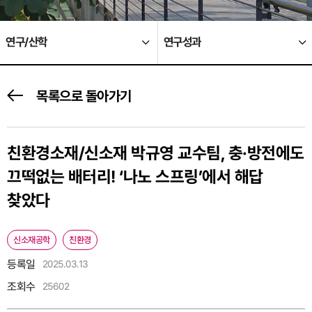
연구/산학
연구성과
목록으로 돌아가기
친환경소재/신소재 박규영 교수팀, 충·방전에도
끄떡없는 배터리! ‘나노 스프링’에서 해답
찾았다
신소재공학
친환경
등록일
2025.03.13
조회수
25602