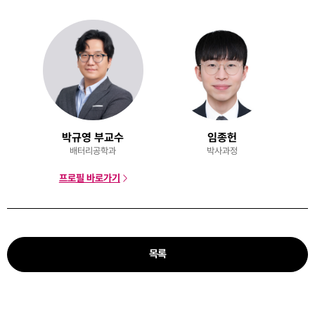
박규영 부교수
임종헌
배터리공학과
박사과정
프로필 바로가기
목록