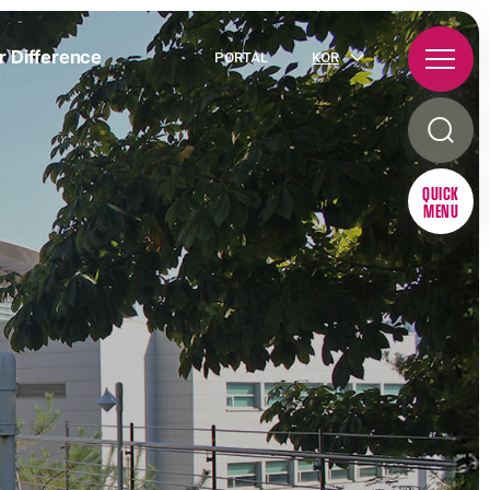
r Difference
PORTAL
KOR
QUICK
MENU