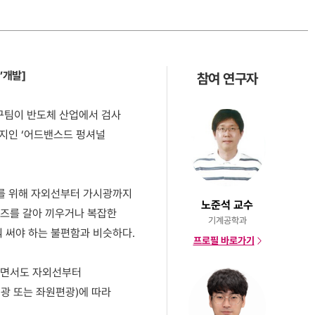
’개발]
참여 연구자
구팀이 반도체 산업에서 검사
술지인 ‘어드밴스드 펑셔널
이를 위해 자외선부터 가시광까지
노준석 교수
렌즈를 갈아 끼우거나 복잡한
기계공학과
꿔 써야 하는 불편함과 비슷하다.
프로필 바로가기
얇으면서도 자외선부터
광 또는 좌원편광)에 따라