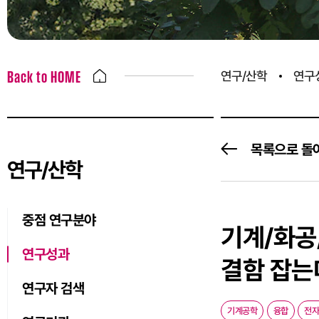
연구/산학
연구
Back to HOME
목록으로 돌
연구/산학
중점 연구분야
기계/화공
연구성과
결함 잡는
연구자 검색
기계공학
융합
전자