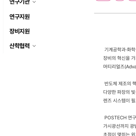
연구기관
연구지원
장비지원
산학협력
기계공학과·화학공
장비의 혁신을 가
머티리얼즈(Advanc
반도체 제조의 핵
다양한 파장의 빛
렌즈 시스템이 필
POSTECH 연
가시광선까지 광범
초점이 맺히는 위