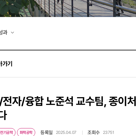
성과
아가기
/전자/융합 노준석 교수팀, 종이처
다
등록일
조회수
2025.04.07
23751
전기공학
화학공학