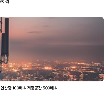
 모아라
 연산량 100배↓ 저장공간 500배↓