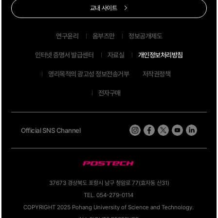
교내 사이트
연구윤리
옴부즈만
정보공개제도
인터넷 증명서 발급센터
자료실
개인정보처리방침
영리목적의 광고성 정보전송거부
저작권정책
전자구매
Official SNS Channel
37673 경상북도 포항시 남구 청암로 77(효자동 산31)
TEL. 054-279-0114
COPYRIGHT 2025 Pohang University of Science and Technology.