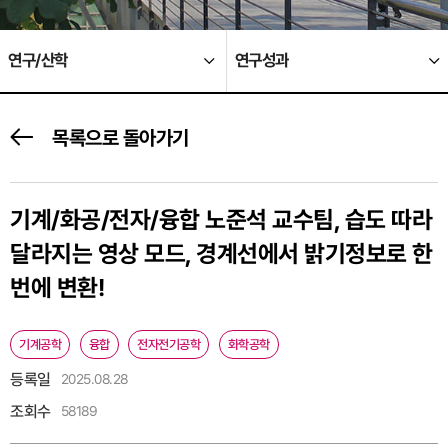
연구/산학
연구성과
목록으로 돌아가기
기계/화공/전자/융합 노준석 교수팀, 습도 따라
달라지는 영상 모드, 경계선에서 밝기정보로 한
번에 변환!
기계공학
융합
전자전기공학
화학공학
등록일
2025.08.28
조회수
58189