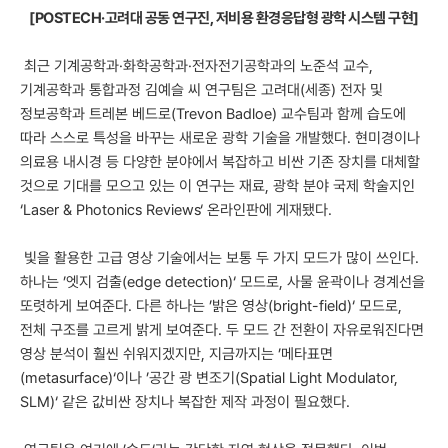
[POSTECH·고려대 공동 연구진, 저비용 환경응답형 광학 시스템 구현]
최근 기계공학과·화학공학과·전자전기공학과의 노준석 교수,
기계공학과 통합과정 김예슬 씨 연구팀은 고려대(세종) 전자 및
정보공학과 트레본 베드로(Trevon Badloe) 교수팀과 함께 습도에
따라 스스로 특성을 바꾸는 새로운 광학 기술을 개발했다. 현미경이나
의료용 내시경 등 다양한 분야에서 복잡하고 비싼 기존 장치를 대체할
것으로 기대를 모으고 있는 이 연구는 재료, 광학 분야 국제 학술지인
‘Laser & Photonics Reviews‘ 온라인판에 게재됐다.
빛을 활용한 고급 영상 기술에서는 보통 두 가지 모드가 많이 쓰인다.
하나는 ’엣지 검출(edge detection)‘ 모드로, 사물 윤곽이나 경계선을
또렷하게 보여준다. 다른 하나는 ’밝은 영상(bright-field)‘ 모드로,
전체 구조를 고르게 밝게 보여준다. 두 모드 간 전환이 자유로워진다면
영상 분석이 훨씬 쉬워지겠지만, 지금까지는 ’메타표면
(metasurface)‘이나 ’공간 광 변조기(Spatial Light Modulator,
SLM)‘ 같은 값비싼 장치나 복잡한 제작 과정이 필요했다.