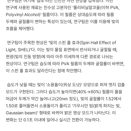
연구팀은 여기에 ’습도‘라는 간단한 자연 현상을 접목했다. 이번
연구에 사용된 재료는 친수성 고분자인 ’폴리비닐알코올(이하 PVA,
Polyvinyl Alcohol)‘ 필름이다. 이 필름은 상대습도에 따라 필름
두께와 굴절률이 변하는 특성이 있는데, 연구팀은 이를 이용해 빛의
흐름을 제어했다.
연구팀이 주목한 현상은 ’빛의 스핀 홀 효과(Spin Hall Effect of
Light, SHEL)‘다. 이는 빛이 물질 표면에서 반사되거나 굴절될 때,
편광(빛의 진동 방향)에 따라 아주 미세하게 다른 경로로 나뉘는
현상이다. 연구팀은 습도에 따라 PVA 필름의 두께와 굴절률이 바뀌면,
이 스핀 홀 효과도 달라진다는 점에 착안했다.
습도가 낮을 때는 빛이 ‘소용돌이(위상 도넛)’ 모양으로 퍼져 엣지 검출
모드가 구현된다. 그러다 습도가 높아지면(40%→60%) 필름이 물을
머금어 두께가 약간 늘어나고(20nm 정도), 빛의 굴절률이 1.52에서
1.50로 줄어들면서 소용돌이가 풀리고 ‘가우시안 빔(밝게 퍼지는 빛,
Gaussian beam)’ 형태로 바뀌어 밝은 영상 모드가 나타난다. 이
변화는 단 0.1초 이내에 일어나 실시간 전환이 가능하다.