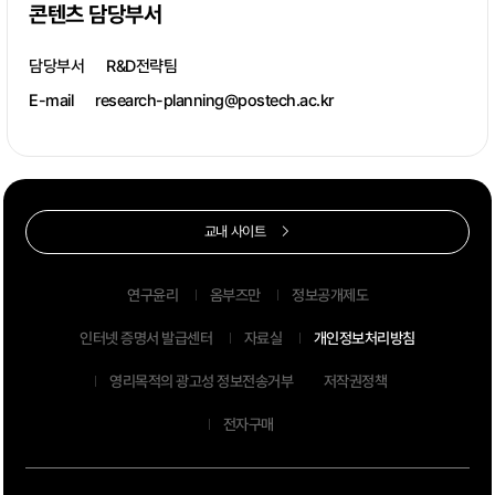
콘텐츠 담당부서
담당부서
R&D전략팀
E-mail
research-planning@postech.ac.kr
교내 사이트
연구윤리
옴부즈만
정보공개제도
인터넷 증명서 발급센터
자료실
개인정보처리방침
영리목적의 광고성 정보전송거부
저작권정책
전자구매