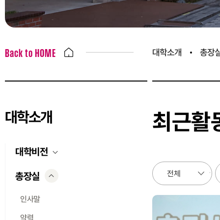
대학소개
총장
Back to HOME
대학소개
최근활
대학비전
총장실
인사말
약력