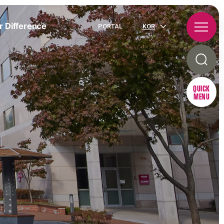
r Difference
PORTAL
KOR
QUICK
MENU