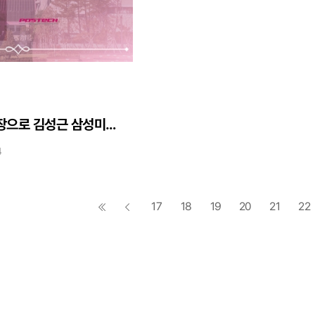
제9대 포스텍 총장으로 김성근 삼성미래기술육성재단 이사장 선임
4
17
18
19
20
21
22