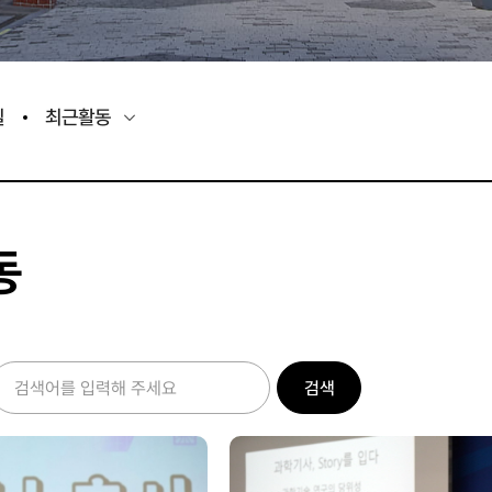
실
최근활동
동
검색