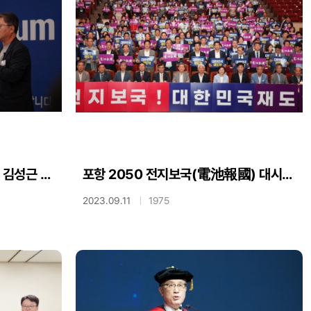
이영완 조선비즈 과학전문기자, 김성근 총장 초청으로 특별 강연
포항 2050 전지보국(電池報國) 대시민 보고회 축사
2023.09.11
1975