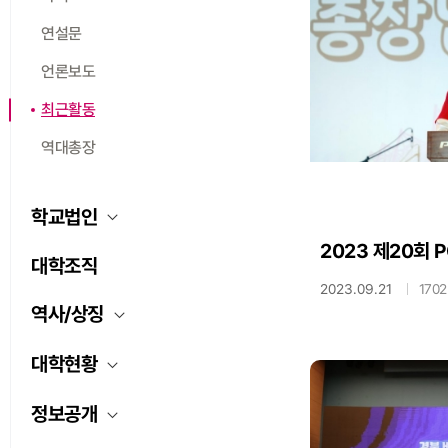
연설문
언론보도
최근활동
역대총장
학교법인
대학조직
2023.09.21
1702
역사/상징
대학현황
정보공개