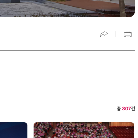
총
307
건