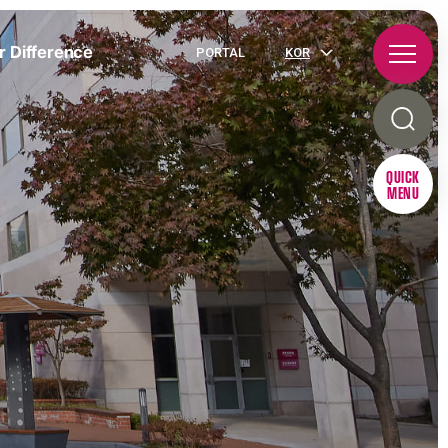
r Difference
PORTAL
KOR
QUICK
MENU