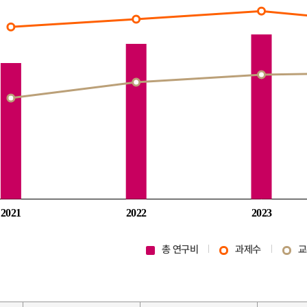
총 연구비
과제수
교